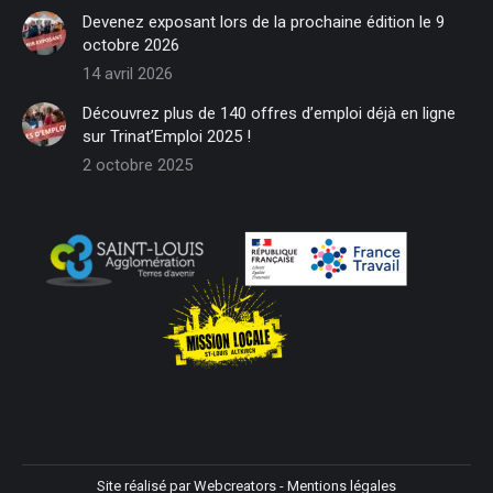
in
in
in
in
in
in
Devenez exposant lors de la prochaine édition le 9
new
new
new
new
new
new
octobre 2026
window
window
window
window
window
window
14 avril 2026
Découvrez plus de 140 offres d’emploi déjà en ligne
sur Trinat’Emploi 2025 !
2 octobre 2025
Site réalisé par
Webcreators
-
Mentions légales