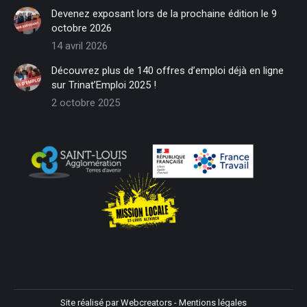
in
in
in
in
in
in
Devenez exposant lors de la prochaine édition le 9
new
new
new
new
new
new
octobre 2026
window
window
window
window
window
window
14 avril 2026
Découvrez plus de 140 offres d’emploi déjà en ligne
sur Trinat’Emploi 2025 !
2 octobre 2025
Site réalisé par
Webcreators
-
Mentions légales