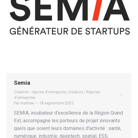
Semia
Création - reprise d'entreprise
,
Création / Reprise
d'entreprise
Par
mathieu
18 septembre 2025
SEMIA, incubateur d’excellence de la Région Grand
Est, accompagne les porteurs de projet innovants
quels que soient leurs domaines d’activité : santé,
numérique, industrie, deeptech, spatial, ESS,