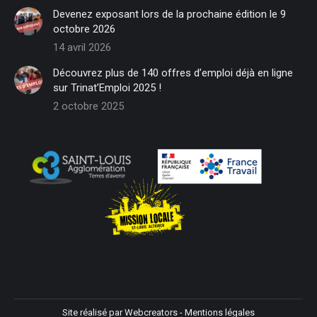
in
in
in
in
in
in
Devenez exposant lors de la prochaine édition le 9
new
new
new
new
new
new
octobre 2026
window
window
window
window
window
window
14 avril 2026
Découvrez plus de 140 offres d’emploi déjà en ligne
sur Trinat’Emploi 2025 !
2 octobre 2025
Site réalisé par
Webcreators
-
Mentions légales