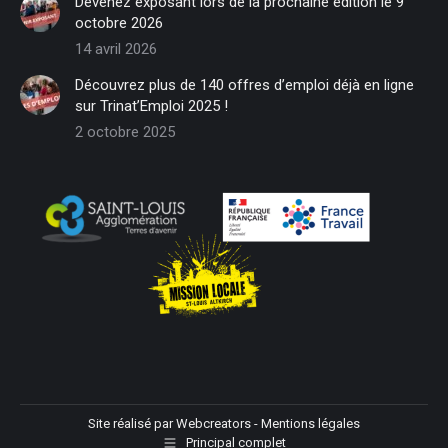
Devenez exposant lors de la prochaine édition le 9
new
new
new
new
new
new
octobre 2026
window
window
window
window
window
window
14 avril 2026
Découvrez plus de 140 offres d’emploi déjà en ligne
sur Trinat’Emploi 2025 !
2 octobre 2025
Site réalisé par
Webcreators
-
Mentions légales
Principal complet