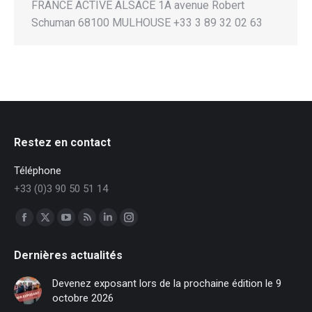
FRANCE ACTIVE ALSACE 1A avenue Robert
Schuman 68100 MULHOUSE +33 3 89 32 02 63
Restez en contact
Téléphone
+33 (0)3 90 50 51 14
Trouvez nous sur :
Facebook
X
YouTube
RSS
LinkedIn
Instagram
page
page
page
page
page
page
Dernières actualités
opens
opens
opens
opens
opens
opens
in
in
in
in
in
in
Devenez exposant lors de la prochaine édition le 9
new
new
new
new
new
new
octobre 2026