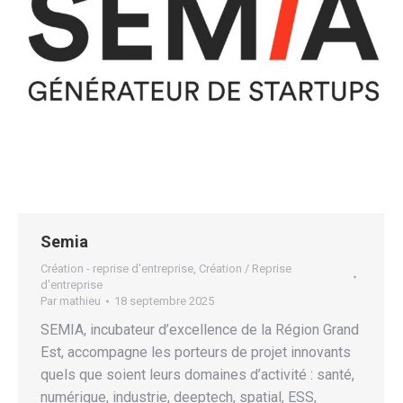
Semia
Création - reprise d'entreprise
,
Création / Reprise
d'entreprise
Par
mathieu
18 septembre 2025
SEMIA, incubateur d’excellence de la Région Grand
Est, accompagne les porteurs de projet innovants
quels que soient leurs domaines d’activité : santé,
numérique, industrie, deeptech, spatial, ESS,