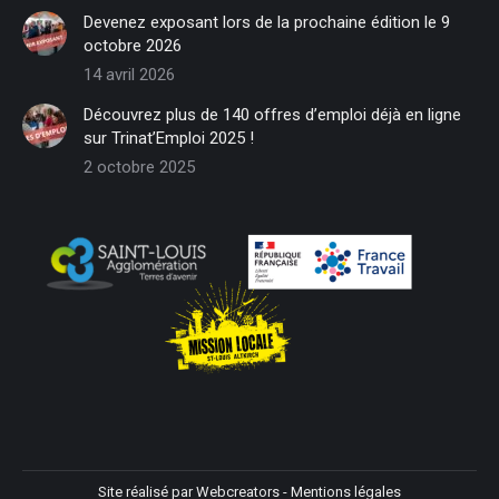
in
in
in
in
in
in
Devenez exposant lors de la prochaine édition le 9
new
new
new
new
new
new
octobre 2026
window
window
window
window
window
window
14 avril 2026
Découvrez plus de 140 offres d’emploi déjà en ligne
sur Trinat’Emploi 2025 !
2 octobre 2025
Site réalisé par
Webcreators
-
Mentions légales