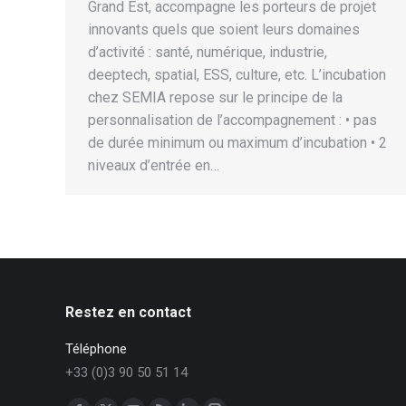
Grand Est, accompagne les porteurs de projet
innovants quels que soient leurs domaines
d’activité : santé, numérique, industrie,
deeptech, spatial, ESS, culture, etc. L’incubation
chez SEMIA repose sur le principe de la
personnalisation de l’accompagnement : • pas
de durée minimum ou maximum d’incubation • 2
niveaux d’entrée en…
Restez en contact
Téléphone
+33 (0)3 90 50 51 14
Trouvez nous sur :