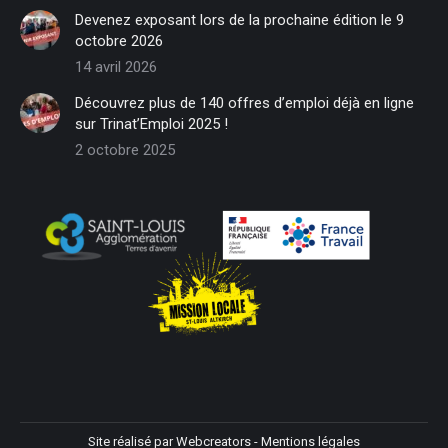
in
in
in
in
in
in
Devenez exposant lors de la prochaine édition le 9
new
new
new
new
new
new
octobre 2026
window
window
window
window
window
window
14 avril 2026
Découvrez plus de 140 offres d’emploi déjà en ligne
sur Trinat’Emploi 2025 !
2 octobre 2025
Site réalisé par
Webcreators
-
Mentions légales