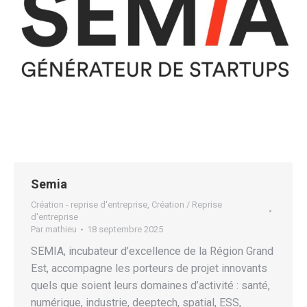
Semia
Création - reprise d'entreprise
,
Création / Reprise
d'entreprise
Par
mathieu
18 septembre 2025
SEMIA, incubateur d’excellence de la Région Grand
Est, accompagne les porteurs de projet innovants
quels que soient leurs domaines d’activité : santé,
numérique, industrie, deeptech, spatial, ESS,