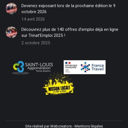
in
in
in
in
in
in
Devenez exposant lors de la prochaine édition le 9
new
new
new
new
new
new
octobre 2026
window
window
window
window
window
window
14 avril 2026
Découvrez plus de 140 offres d’emploi déjà en ligne
sur Trinat’Emploi 2025 !
2 octobre 2025
Site réalisé par
Webcreators
-
Mentions légales