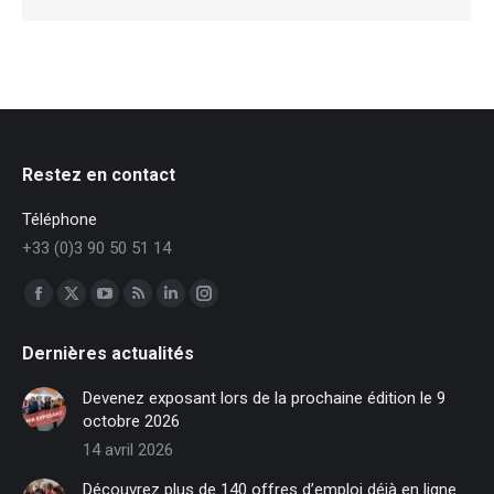
Restez en contact
Téléphone
+33 (0)3 90 50 51 14
Trouvez nous sur :
Facebook
X
YouTube
RSS
LinkedIn
Instagram
page
page
page
page
page
page
Dernières actualités
opens
opens
opens
opens
opens
opens
in
in
in
in
in
in
Devenez exposant lors de la prochaine édition le 9
new
new
new
new
new
new
octobre 2026
window
window
window
window
window
window
14 avril 2026
Découvrez plus de 140 offres d’emploi déjà en ligne