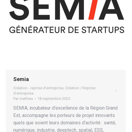
Semia
Création - reprise d'entreprise
,
Création / Reprise
d'entreprise
Par
mathieu
18 septembre 2025
SEMIA, incubateur d’excellence de la Région Grand
Est, accompagne les porteurs de projet innovants
quels que soient leurs domaines d’activité : santé,
numérique, industrie, deeptech, spatial, ESS,