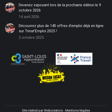
in
in
in
in
in
in
Devenez exposant lors de la prochaine édition le 9
new
new
new
new
new
new
octobre 2026
window
window
window
window
window
window
14 avril 2026
Découvrez plus de 140 offres d’emploi déjà en ligne
sur Trinat’Emploi 2025 !
2 octobre 2025
Site réalisé par
Webcreators
-
Mentions légales