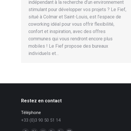
indépendant à la recherche d’un environnement
stimulant pour développer vos projets ? Le Fief,
situé à Colmar et Saint-Louis, est l’espace de
coworking idéal pour vous offrir flexibilité,
confort et inspiration, avec des offres
communes qui vous rendront encore plus
mobiles ! Le Fief propose des bureaux
individuels et…
Restez en contact
Téléphone
+33 (0)3 90 50 51 14
Trouvez nous sur :