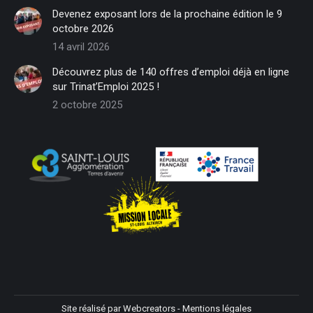
in
in
in
in
in
in
Devenez exposant lors de la prochaine édition le 9
new
new
new
new
new
new
octobre 2026
window
window
window
window
window
window
14 avril 2026
Découvrez plus de 140 offres d’emploi déjà en ligne
sur Trinat’Emploi 2025 !
2 octobre 2025
Site réalisé par
Webcreators
-
Mentions légales