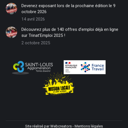
in
in
in
in
in
in
Devenez exposant lors de la prochaine édition le 9
new
new
new
new
new
new
octobre 2026
window
window
window
window
window
window
14 avril 2026
Découvrez plus de 140 offres d’emploi déjà en ligne
sur Trinat’Emploi 2025 !
2 octobre 2025
Site réalisé par
Webcreators
-
Mentions légales