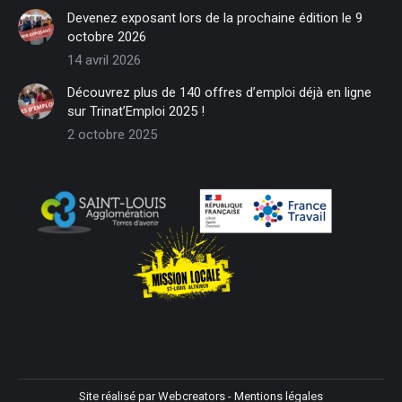
in
in
in
in
in
in
Devenez exposant lors de la prochaine édition le 9
new
new
new
new
new
new
octobre 2026
window
window
window
window
window
window
14 avril 2026
Découvrez plus de 140 offres d’emploi déjà en ligne
sur Trinat’Emploi 2025 !
2 octobre 2025
Site réalisé par
Webcreators
-
Mentions légales