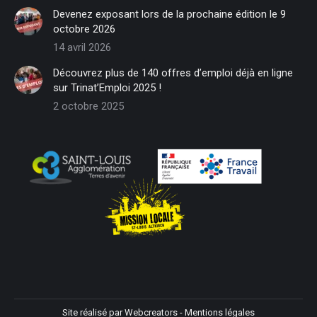
in
in
in
in
in
in
Devenez exposant lors de la prochaine édition le 9
new
new
new
new
new
new
octobre 2026
window
window
window
window
window
window
14 avril 2026
Découvrez plus de 140 offres d’emploi déjà en ligne
sur Trinat’Emploi 2025 !
2 octobre 2025
Site réalisé par
Webcreators
-
Mentions légales