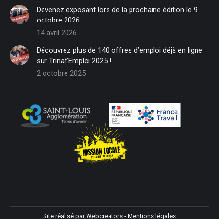
in
in
in
in
in
in
Devenez exposant lors de la prochaine édition le 9
new
new
new
new
new
new
octobre 2026
window
window
window
window
window
window
14 avril 2026
Découvrez plus de 140 offres d’emploi déjà en ligne
sur Trinat’Emploi 2025 !
2 octobre 2025
Site réalisé par
Webcreators
-
Mentions légales