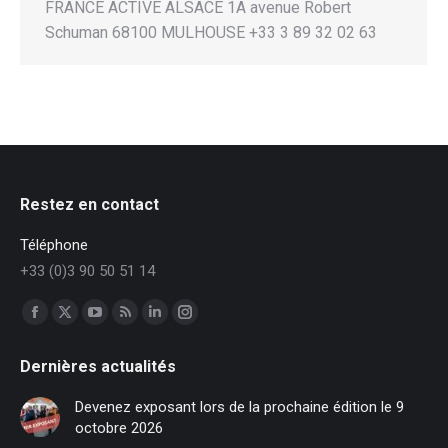
FRANCE ACTIVE ALSACE 1A avenue Robert
Schuman 68100 MULHOUSE +33 3 89 32 02 63
Restez en contact
Téléphone
+33 (0)3 90 50 51 14
Trouvez nous sur :
Facebook
X
YouTube
RSS
LinkedIn
Instagram
page
page
page
page
page
page
Dernières actualités
opens
opens
opens
opens
opens
opens
in
in
in
in
in
in
Devenez exposant lors de la prochaine édition le 9
new
new
new
new
new
new
octobre 2026