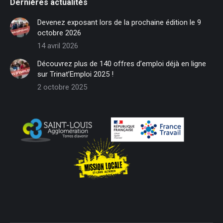
Dernières actualités
opens
opens
opens
opens
opens
opens
in
in
in
in
in
in
Devenez exposant lors de la prochaine édition le 9
new
new
new
new
new
new
octobre 2026
window
window
window
window
window
window
14 avril 2026
Découvrez plus de 140 offres d’emploi déjà en ligne
sur Trinat’Emploi 2025 !
2 octobre 2025