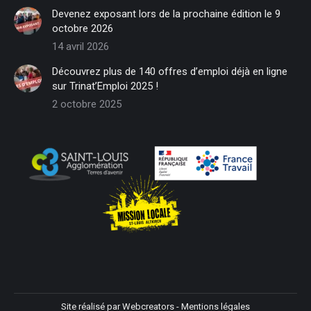
in
in
in
in
in
in
Devenez exposant lors de la prochaine édition le 9
new
new
new
new
new
new
octobre 2026
window
window
window
window
window
window
14 avril 2026
Découvrez plus de 140 offres d’emploi déjà en ligne
sur Trinat’Emploi 2025 !
2 octobre 2025
Site réalisé par
Webcreators
-
Mentions légales