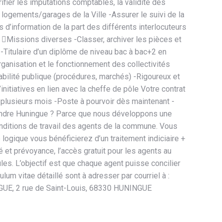
fier les imputations comptables, la validité des
s logements/garages de la Ville -Assurer le suivi de la
d’information de la part des différents interlocuteurs
 – Missions diverses -Classer, archiver les pièces et
Titulaire d’un diplôme de niveau bac à bac+2 en
rganisation et le fonctionnement des collectivités
abilité publique (procédures, marchés) -Rigoureux et
nitiatives en lien avec la cheffe de pôle Votre contrat
 plusieurs mois -Poste à pourvoir dès maintenant -
joindre Huningue ? Parce que nous développons une
s conditions de travail des agents de la commune. Vous
e logique vous bénéficierez d’un traitement indiciaire +
et prévoyance, l’accès gratuit pour les agents au
ules. L’objectif est que chaque agent puisse concilier
ulum vitae détaillé sont à adresser par courriel à :
NINGUE, 2 rue de Saint-Louis, 68330 HUNINGUE