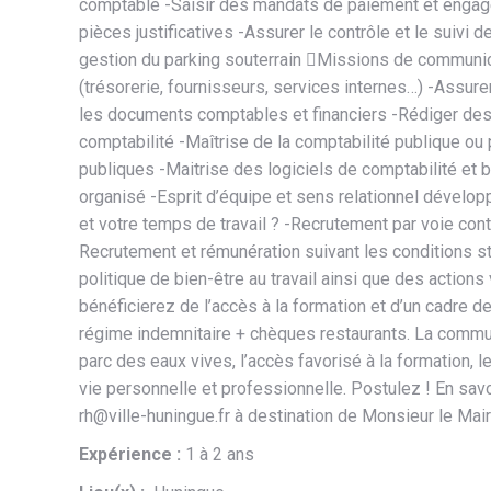
comptable -Saisir des mandats de paiement et engagem
pièces justificatives -Assurer le contrôle et le suivi
gestion du parking souterrain Missions de communicat
(trésorerie, fournisseurs, services internes…) -Assure
les documents comptables et financiers -Rédiger des 
comptabilité -Maîtrise de la comptabilité publique ou
publiques -Maitrise des logiciels de comptabilité et 
organisé -Esprit d’équipe et sens relationnel développ
et votre temps de travail ? -Recrutement par voie con
Recrutement et rémunération suivant les conditions s
politique de bien-être au travail ainsi que des actions
bénéficierez de l’accès à la formation et d’un cadre de
régime indemnitaire + chèques restaurants. La commun
parc des eaux vives, l’accès favorisé à la formation, l
vie personnelle et professionnelle. Postulez ! En savoir
rh@ville-huningue.fr à destination de Monsieur le Ma
Expérience :
1 à 2 ans