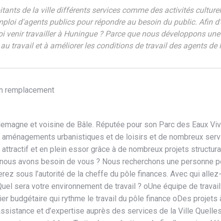
ants de la ville différents services comme des activités culturel
emploi d'agents publics pour répondre au besoin du public. Afin d
enir travailler à Huningue ? Parce que nous développons une pol
e au travail et à améliorer les conditions de travail des agents d
un remplacement
’Allemagne et voisine de Bâle. Réputée pour son Parc des Eaux V
 aménagements urbanistiques et de loisirs et de nombreux servic
attractif et en plein essor grâce à de nombreux projets structurant
us avons besoin de vous ? Nous recherchons une personne pour
llerez sous l’autorité de la cheffe du pôle finances. Avec qui alle
Quel sera votre environnement de travail ? oUne équipe de trava
er budgétaire qui rythme le travail du pôle finance oDes projets 
’assistance et d’expertise auprès des services de la Ville Quell