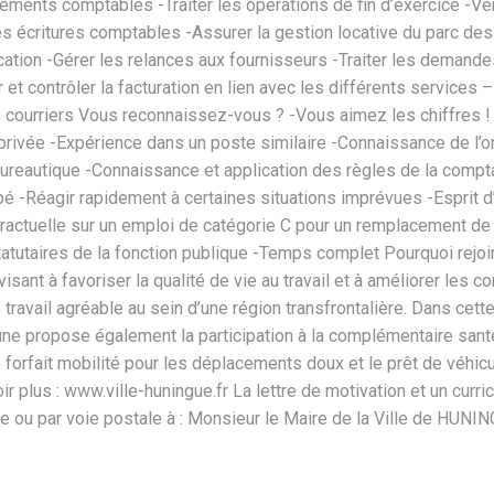
ents comptables -Traiter les opérations de fin d’exercice -Véri
 des écritures comptables -Assurer la gestion locative du parc de
ion -Gérer les relances aux fournisseurs -Traiter les demandes 
r et contrôler la facturation en lien avec les différents services
courriers Vous reconnaissez-vous ? -Vous aimez les chiffres ! -
 privée -Expérience dans un poste similaire -Connaissance de l’o
bureautique -Connaissance et application des règles de la compt
é -Réagir rapidement à certaines situations imprévues -Esprit d’i
tractuelle sur un emploi de catégorie C pour un remplacement de
tatutaires de la fonction publique -Temps complet Pourquoi re
 visant à favoriser la qualité de vie au travail et à améliorer le
 travail agréable au sein d’une région transfrontalière. Dans cett
e propose également la participation à la complémentaire santé 
e forfait mobilité pour les déplacements doux et le prêt de véhic
 plus : www.ville-huningue.fr La lettre de motivation et un curric
ire ou par voie postale à : Monsieur le Maire de la Ville de HU