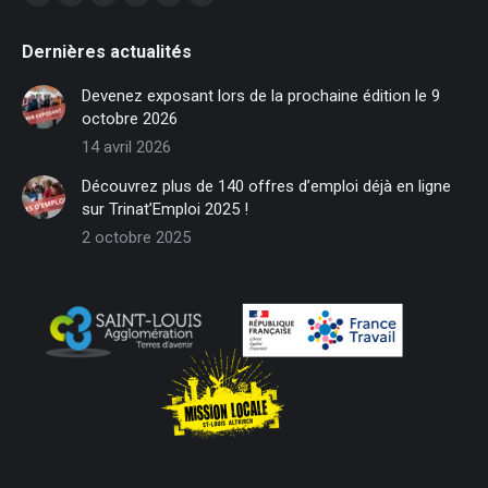
Facebook
X
YouTube
RSS
LinkedIn
Instagram
page
page
page
page
page
page
Dernières actualités
opens
opens
opens
opens
opens
opens
in
in
in
in
in
in
Devenez exposant lors de la prochaine édition le 9
new
new
new
new
new
new
octobre 2026
window
window
window
window
window
window
14 avril 2026
Découvrez plus de 140 offres d’emploi déjà en ligne
sur Trinat’Emploi 2025 !
2 octobre 2025