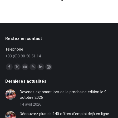
Restez en contact
Téléphone
+33 (0)3 90 50 51 14
Trouvez nous sur :
Facebook
X
YouTube
RSS
LinkedIn
Instagram
page
page
page
page
page
page
Dernières actualités
opens
opens
opens
opens
opens
opens
in
in
in
in
in
in
Devenez exposant lors de la prochaine édition le 9
new
new
new
new
new
new
octobre 2026
window
window
window
window
window
window
14 avril 2026
Découvrez plus de 140 offres d’emploi déjà en ligne