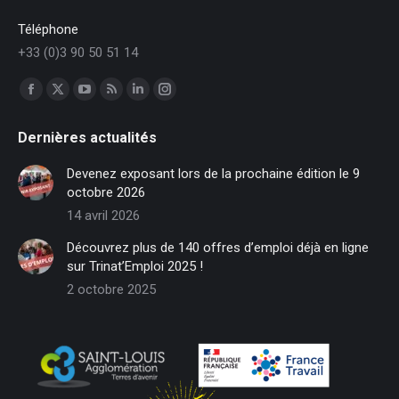
Téléphone
+33 (0)3 90 50 51 14
Trouvez nous sur :
Facebook
X
YouTube
RSS
LinkedIn
Instagram
page
page
page
page
page
page
Dernières actualités
opens
opens
opens
opens
opens
opens
in
in
in
in
in
in
Devenez exposant lors de la prochaine édition le 9
new
new
new
new
new
new
octobre 2026
window
window
window
window
window
window
14 avril 2026
Découvrez plus de 140 offres d’emploi déjà en ligne
sur Trinat’Emploi 2025 !
2 octobre 2025