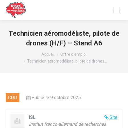
Technicien aéromodéliste, pilote de
drones (H/F) – Stand A6
Vous êtes ici :
Accueil
Offre d’emploi
Technicien aéromodéliste, pilote de drones…
CDD
Publié le 9 octobre 2025
ISL
Site
Institut franco-allemand de recherches