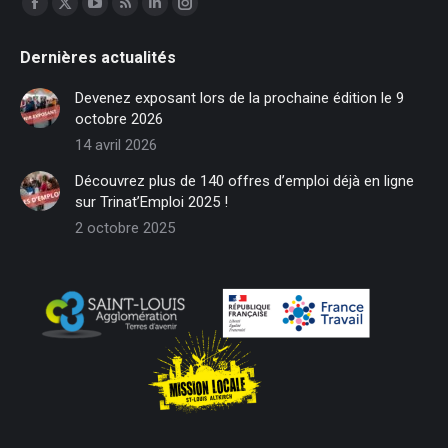
Facebook
X
YouTube
RSS
LinkedIn
Instagram
page
page
page
page
page
page
Dernières actualités
opens
opens
opens
opens
opens
opens
in
in
in
in
in
in
Devenez exposant lors de la prochaine édition le 9
new
new
new
new
new
new
octobre 2026
window
window
window
window
window
window
14 avril 2026
Découvrez plus de 140 offres d’emploi déjà en ligne
sur Trinat’Emploi 2025 !
2 octobre 2025