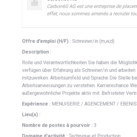
Carbon60 AG est une entreprise de placem
effet, nous sommes amenés a recruter tous 
Offre d’emploi (H/F) :
Schreiner/in (m,w,d)
Description :
Rolle und Verantwortlichkeiten Sie haben die Möglichk
verfügen über Erfahrung als Schreiner/in und arbeiten 
mitzuwirken. Arbeitsumfeld und Sprache Die Stelle bef
Arbeitsanweisungen zu verstehen. Karrierechance Wer
außergewöhnliche Projekte aktiv mit. Befristeter Vertr
Expérience :
MENUISERIE / AGENCEMENT / EBENIS
Lieu(x) :
Nombre de postes à pourvoir :
3
Domaine d’activité :
Technique et Production