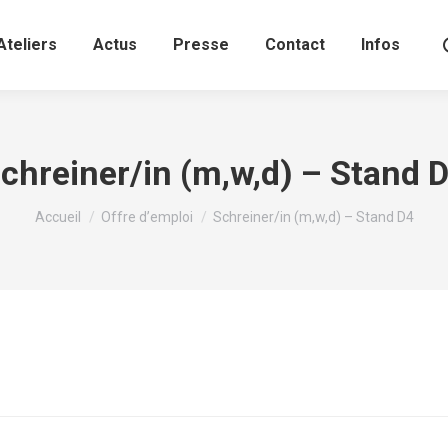
Ateliers
Actus
Presse
Contact
Infos
chreiner/in (m,w,d) – Stand 
Vous êtes ici :
Accueil
Offre d’emploi
Schreiner/in (m,w,d) – Stand D4