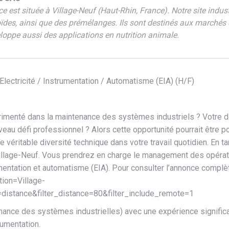
 est située à Village-Neuf (Haut-Rhin, France). Notre site indust
oïdes, ainsi que des prémélanges. Ils sont destinés aux marchés 
loppe aussi des applications en nutrition animale.
ectricité / Instrumentation / Automatisme (EIA) (H/F)
menté dans la maintenance des systèmes industriels ? Votre doma
veau défi professionnel ? Alors cette opportunité pourrait être 
ne véritable diversité technique dans votre travail quotidien. E
illage-Neuf. Vous prendrez en charge le management des opérat
umentation et automatisme (EIA). Pour consulter l’annonce complète
tion=Village-
tance&filter_distance=80&filter_include_remote=1
nce des systèmes industrielles) avec une expérience significati
rumentation.