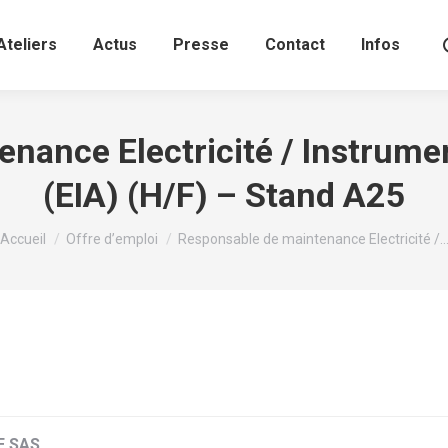
Ateliers
Actus
Presse
Contact
Infos
nance Electricité / Instrum
(EIA) (H/F) – Stand A25
Vous êtes ici :
Accueil
Offre d’emploi
Responsable de maintenance Electricité /
E SAS