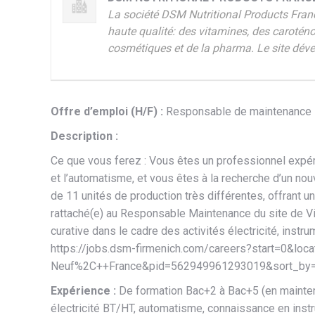
La société DSM Nutritional Products France
haute qualité: des vitamines, des carotén
cosmétiques et de la pharma. Le site déve
Offre d’emploi (H/F) :
Responsable de maintenance El
Description :
Ce que vous ferez : Vous êtes un professionnel expéri
et l’automatisme, et vous êtes à la recherche d’un nou
de 11 unités de production très différentes, offrant u
rattaché(e) au Responsable Maintenance du site de V
curative dans le cadre des activités électricité, instr
https://jobs.dsm-firmenich.com/careers?start=0&loca
Neuf%2C++France&pid=562949961293019&sort_by=dis
Expérience :
De formation Bac+2 à Bac+5 (en maintena
électricité BT/HT, automatisme, connaissance en inst