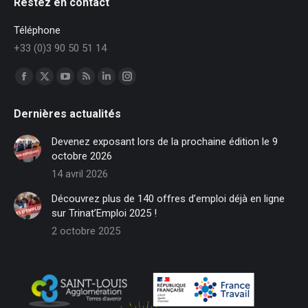
Restez en contact
Téléphone
+33 (0)3 90 50 51 14
Trouvez nous sur :
Facebook
X
YouTube
RSS
LinkedIn
Instagram
page
page
page
page
page
page
Dernières actualités
opens
opens
opens
opens
opens
opens
in
in
in
in
in
in
Devenez exposant lors de la prochaine édition le 9
new
new
new
new
new
new
octobre 2026
window
window
window
window
window
window
14 avril 2026
Découvrez plus de 140 offres d’emploi déjà en ligne
sur Trinat’Emploi 2025 !
2 octobre 2025