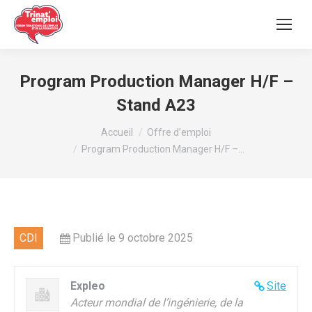
Program Production Manager H/F –
Stand A23
Vous êtes ici :
Accueil
Offre d’emploi
Program Production Manager H/F –…
CDI
Publié le 9 octobre 2025
Expleo
Site
Acteur mondial de l’ingénierie, de la