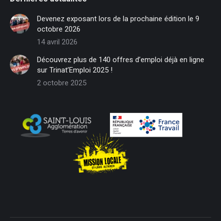
opens
opens
opens
opens
opens
opens
in
in
in
in
in
in
Devenez exposant lors de la prochaine édition le 9
new
new
new
new
new
new
octobre 2026
window
window
window
window
window
window
14 avril 2026
Découvrez plus de 140 offres d’emploi déjà en ligne
sur Trinat’Emploi 2025 !
2 octobre 2025