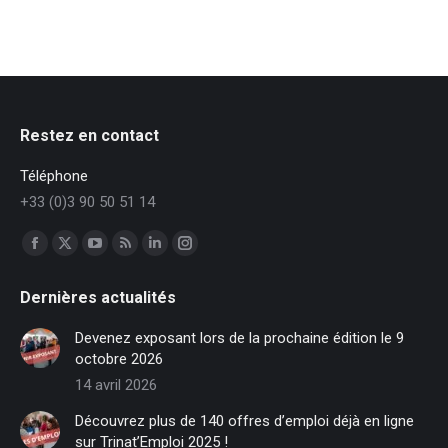
Restez en contact
Téléphone
+33 (0)3 90 50 51 14
Trouvez nous sur :
Facebook
X
YouTube
RSS
LinkedIn
Instagram
page
page
page
page
page
page
Dernières actualités
opens
opens
opens
opens
opens
opens
in
in
in
in
in
in
Devenez exposant lors de la prochaine édition le 9
new
new
new
new
new
new
octobre 2026
window
window
window
window
window
window
14 avril 2026
Découvrez plus de 140 offres d’emploi déjà en ligne
sur Trinat’Emploi 2025 !