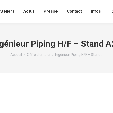
Ateliers
Actus
Presse
Contact
Infos
génieur Piping H/F – Stand 
Vous êtes ici :
Accueil
Offre d’emploi
Ingénieur Piping H/F – Stand…