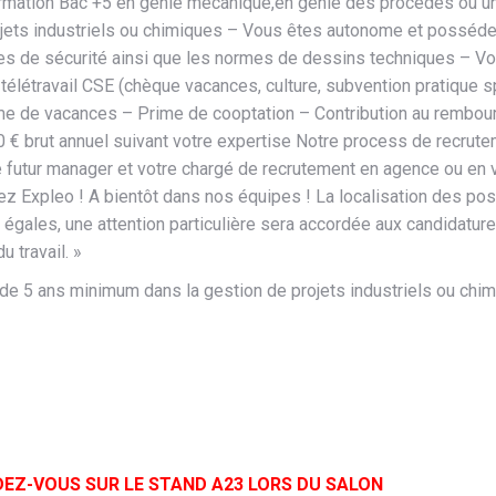
De formation Bac +5 en génie mécanique,en génie des procédés ou
ojets industriels ou chimiques – Vous êtes autonome et possédez
gles de sécurité ainsi que les normes de dessins techniques – V
e télétravail CSE (chèque vacances, culture, subvention pratique
ime de vacances – Prime de cooptation – Contribution au rembou
6 000 € brut annuel suivant votre expertise Notre process de recr
 futur manager et votre chargé de recrutement en agence ou en vis
ez Expleo ! A bientôt dans nos équipes ! La localisation des pos
s égales, une attention particulière sera accordée aux candidatur
u travail. »
de 5 ans minimum dans la gestion de projets industriels ou chi
DEZ-VOUS SUR LE STAND A23 LORS DU SALON