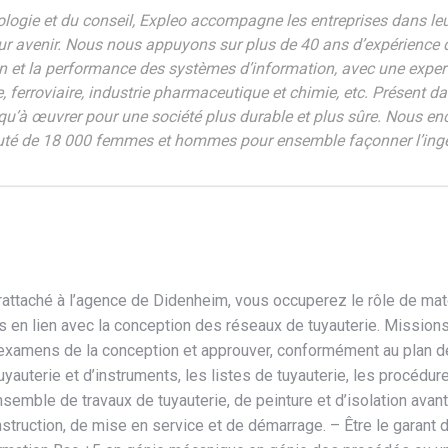
nologie et du conseil, Expleo accompagne les entreprises dans leur
 leur avenir. Nous nous appuyons sur plus de 40 ans d’expérienc
n et la performance des systèmes d’information, avec une expert
 ferroviaire, industrie pharmaceutique et chimie, etc. Présent da
si qu’à œuvrer pour une société plus durable et plus sûre. Nous 
té de 18 000 femmes et hommes pour ensemble façonner l’ingén
, rattaché à l’agence de Didenheim, vous occuperez le rôle de m
ets en lien avec la conception des réseaux de tuyauterie. Mission
 examens de la conception et approuver, conformément au plan de
uterie et d’instruments, les listes de tuyauterie, les procédur
l’ensemble de travaux de tuyauterie, de peinture et d’isolation a
nstruction, de mise en service et de démarrage. – Être le garant