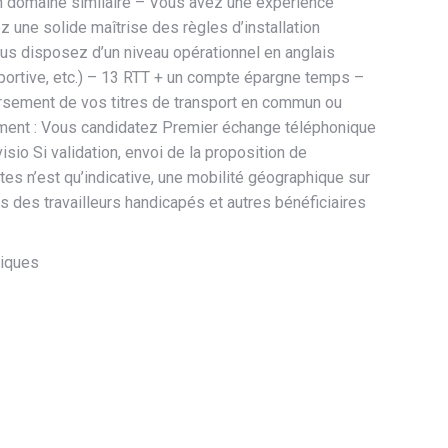
 un domaine similaire – Vous avez une expérience
 une solide maîtrise des règles d’installation
ous disposez d’un niveau opérationnel en anglais
 sportive, etc.) – 13 RTT + un compte épargne temps –
rsement de vos titres de transport en commun ou
utement : Vous candidatez Premier échange téléphonique
io Si validation, envoi de la proposition de
tes n’est qu’indicative, une mobilité géographique sur
es des travailleurs handicapés et autres bénéficiaires
miques