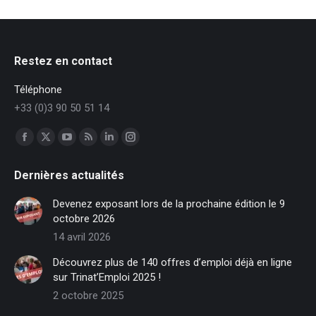
Restez en contact
Téléphone
+33 (0)3 90 50 51 14
Trouvez nous sur :
Facebook
X
YouTube
RSS
LinkedIn
Instagram
page
page
page
page
page
page
Dernières actualités
opens
opens
opens
opens
opens
opens
in
in
in
in
in
in
Devenez exposant lors de la prochaine édition le 9
new
new
new
new
new
new
octobre 2026
window
window
window
window
window
window
14 avril 2026
Découvrez plus de 140 offres d’emploi déjà en ligne
sur Trinat’Emploi 2025 !
2 octobre 2025