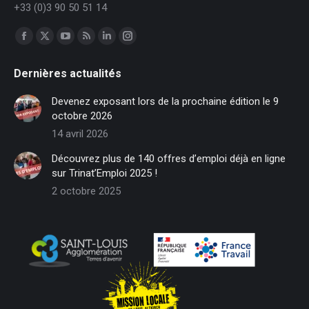
+33 (0)3 90 50 51 14
Trouvez nous sur :
Facebook
X
YouTube
RSS
LinkedIn
Instagram
page
page
page
page
page
page
Dernières actualités
opens
opens
opens
opens
opens
opens
in
in
in
in
in
in
Devenez exposant lors de la prochaine édition le 9
new
new
new
new
new
new
octobre 2026
window
window
window
window
window
window
14 avril 2026
Découvrez plus de 140 offres d’emploi déjà en ligne
sur Trinat’Emploi 2025 !
2 octobre 2025