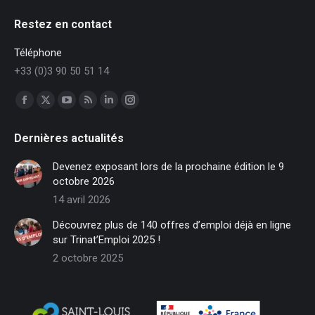
Restez en contact
Téléphone
+33 (0)3 90 50 51 14
Trouvez nous sur :
Facebook
X
YouTube
RSS
LinkedIn
Instagram
page
page
page
page
page
page
Dernières actualités
opens
opens
opens
opens
opens
opens
in
in
in
in
in
in
Devenez exposant lors de la prochaine édition le 9
new
new
new
new
new
new
octobre 2026
window
window
window
window
window
window
14 avril 2026
Découvrez plus de 140 offres d’emploi déjà en ligne
sur Trinat’Emploi 2025 !
2 octobre 2025