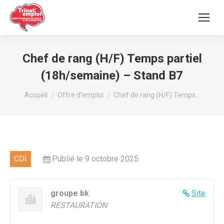
Chef de rang (H/F) Temps partiel
(18h/semaine) – Stand B7
Vous êtes ici :
Accueil
Offre d’emploi
Chef de rang (H/F) Temps…
CDI
Publié le 9 octobre 2025
groupe bk
Site
RESTAURATION