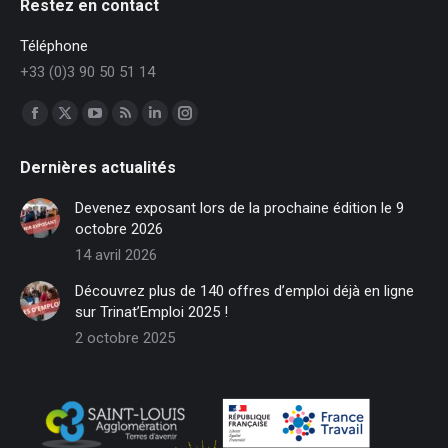
Restez en contact
Téléphone
+33 (0)3 90 50 51 14
Trouvez nous sur :
Facebook
X
YouTube
RSS
LinkedIn
Instagram
page
page
page
page
page
page
Dernières actualités
opens
opens
opens
opens
opens
opens
in
in
in
in
in
in
Devenez exposant lors de la prochaine édition le 9
new
new
new
new
new
new
octobre 2026
window
window
window
window
window
window
14 avril 2026
Découvrez plus de 140 offres d’emploi déjà en ligne
sur Trinat’Emploi 2025 !
2 octobre 2025