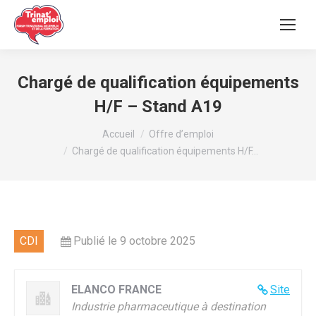
Chargé de qualification équipements
H/F – Stand A19
Vous êtes ici :
Accueil
Offre d’emploi
Chargé de qualification équipements H/F…
CDI
Publié le 9 octobre 2025
ELANCO FRANCE
Site
Industrie pharmaceutique à destination