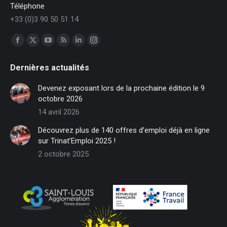
Téléphone
+33 (0)3 90 50 51 14
Trouvez nous sur :
Facebook
X
YouTube
RSS
LinkedIn
Instagram
page
page
page
page
page
page
Dernières actualités
opens
opens
opens
opens
opens
opens
in
in
in
in
in
in
Devenez exposant lors de la prochaine édition le 9
new
new
new
new
new
new
octobre 2026
window
window
window
window
window
window
14 avril 2026
Découvrez plus de 140 offres d’emploi déjà en ligne
sur Trinat’Emploi 2025 !
2 octobre 2025