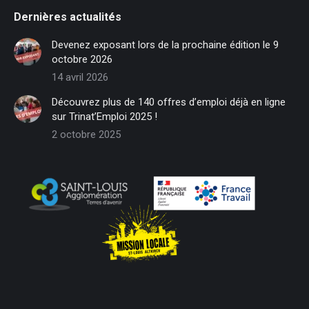
page
page
page
page
page
page
Dernières actualités
opens
opens
opens
opens
opens
opens
in
in
in
in
in
in
Devenez exposant lors de la prochaine édition le 9
new
new
new
new
new
new
octobre 2026
window
window
window
window
window
window
14 avril 2026
Découvrez plus de 140 offres d’emploi déjà en ligne
sur Trinat’Emploi 2025 !
2 octobre 2025