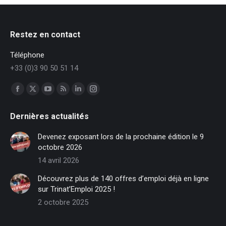
Restez en contact
Téléphone
+33 (0)3 90 50 51 14
Trouvez nous sur :
Facebook
X
YouTube
RSS
LinkedIn
Instagram
page
page
page
page
page
page
Dernières actualités
opens
opens
opens
opens
opens
opens
in
in
in
in
in
in
Devenez exposant lors de la prochaine édition le 9
new
new
new
new
new
new
octobre 2026
window
window
window
window
window
window
14 avril 2026
Découvrez plus de 140 offres d’emploi déjà en ligne
sur Trinat’Emploi 2025 !
2 octobre 2025