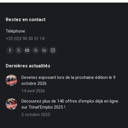
Restez en contact
Téléphone
+33 (0)3 90 50 51 14
Trouvez nous sur :
Facebook
X
YouTube
RSS
LinkedIn
Instagram
page
page
page
page
page
page
Dernières actualités
opens
opens
opens
opens
opens
opens
in
in
in
in
in
in
Devenez exposant lors de la prochaine édition le 9
new
new
new
new
new
new
octobre 2026
window
window
window
window
window
window
14 avril 2026
Découvrez plus de 140 offres d’emploi déjà en ligne
sur Trinat’Emploi 2025 !
2 octobre 2025