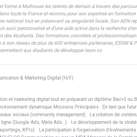
t forme à Mulhouse les talents de demain à travers des parco
dans toute la France et reconnu pour son expertise en formation 
pe national tout en préservant sa singularité locale. Son ADN re
un suivi personnalisé et d’une aide active dans la recherche d’en
ent des étudiants. Des formations concrètes et professionnalisa
ce à son réseau de plus de 600 entreprises partenaires, ESGM & P
 permettant aux étudiants de développer leurs co
ication & Marketing Digital (H/F)
on et marketing digital tout en préparant un diplôme Bac+3 ou B
n environnement dynamique Missions Principales : En tant que futu
réseaux sociaux (community management). · La création de contenus 
n ligne (Google Ads, Meta Ads…). · Le développement de la stratég
eportings, KPIs). · La participation à l’organisation d’événements