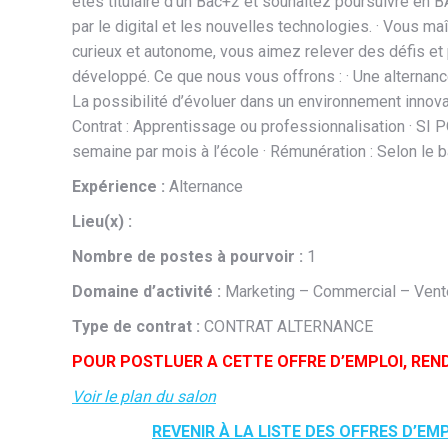
êtes titulaire d’un Bac+2 et souhaitez poursuivre e
par le digital et les nouvelles technologies. · Vous ma
curieux et autonome, vous aimez relever des défis et 
développé. Ce que nous vous offrons : · Une alternanc
La possibilité d’évoluer dans un environnement innovant
Contrat : Apprentissage ou professionnalisation · S
semaine par mois à l’école · Rémunération : Selon le bar
Expérience :
Alternance
Lieu(x) :
Nombre de postes à pourvoir :
1
Domaine d’activité :
Marketing – Commercial – Vent
Type de contrat :
CONTRAT ALTERNANCE
POUR POSTLUER A CETTE OFFRE D’EMPLOI, REN
Voir le plan du salon
REVENIR À LA LISTE DES OFFRES D’EM