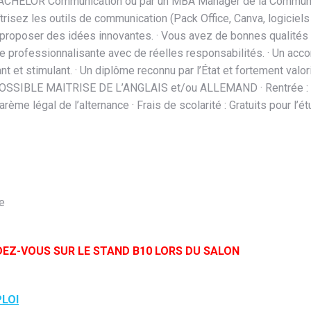
n BACHELOR Communication ou par un MBA Manager de la Communic
îtrisez les outils de communication (Pack Office, Canva, logiciels
proposer des idées innovantes. · Vous avez de bonnes qualités r
e professionnalisante avec de réelles responsabilités. · Un acco
 et stimulant. · Un diplôme reconnu par l’État et fortement valori
I POSSIBLE MAITRISE DE L’ANGLAIS et/ou ALLEMAND · Rentrée : 
ème légal de l’alternance · Frais de scolarité : Gratuits pour l’ét
e
DEZ-VOUS SUR LE STAND B10 LORS DU SALON
PLOI