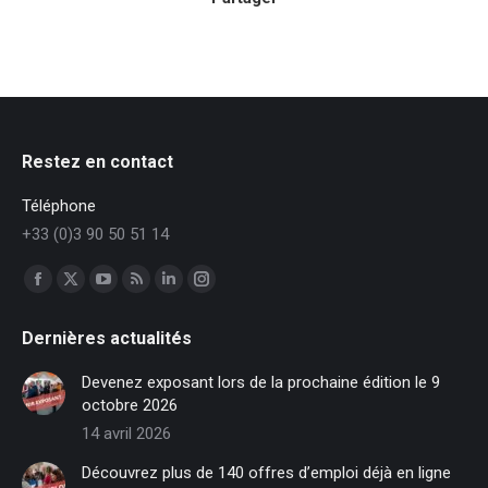
Restez en contact
Téléphone
+33 (0)3 90 50 51 14
Trouvez nous sur :
Facebook
X
YouTube
RSS
LinkedIn
Instagram
page
page
page
page
page
page
Dernières actualités
opens
opens
opens
opens
opens
opens
in
in
in
in
in
in
Devenez exposant lors de la prochaine édition le 9
new
new
new
new
new
new
octobre 2026
window
window
window
window
window
window
14 avril 2026
Découvrez plus de 140 offres d’emploi déjà en ligne