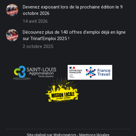
in
in
in
in
in
in
Devenez exposant lors de la prochaine édition le 9
new
new
new
new
new
new
octobre 2026
window
window
window
window
window
window
14 avril 2026
Découvrez plus de 140 offres d’emploi déjà en ligne
sur Trinat’Emploi 2025 !
2 octobre 2025
Site réalisé par
Webcreators
-
Mentions légales