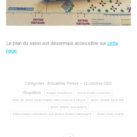
Le plan du salon est désormais accessible sur
cette
page.
Catégories :
Actualités
,
Presse
12 octobre 2022
Étiquettes :
emploi trinational
forum emploi haut-rhin
plan du salon trinat emploi saint louis sud alsace
salon emploi haut-rhin
salon emploi sud alsace
salon emploi trinational sud alsace suisse allemagne
salon trinat emploi