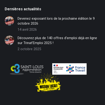
page
page
page
page
page
page
Dernières actualités
opens
opens
opens
opens
opens
opens
in
in
in
in
in
in
Devenez exposant lors de la prochaine édition le 9
new
new
new
new
new
new
octobre 2026
window
window
window
window
window
window
14 avril 2026
Découvrez plus de 140 offres d’emploi déjà en ligne
sur Trinat’Emploi 2025 !
2 octobre 2025