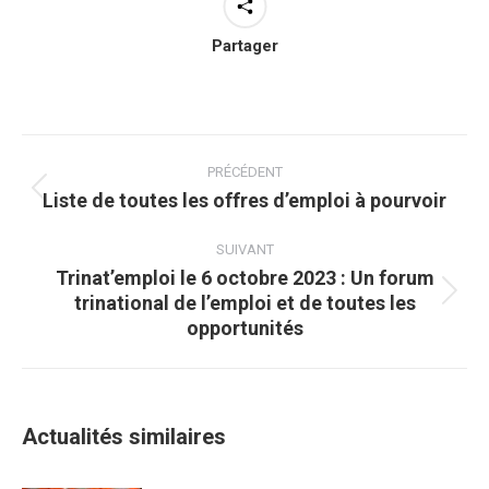
Partager
Navigation
article
PRÉCÉDENT
Liste de toutes les offres d’emploi à pourvoir
Article
précédent
SUIVANT
:
Trinat’emploi le 6 octobre 2023 : Un forum
trinational de l’emploi et de toutes les
Article
opportunités
suivant
:
Actualités similaires