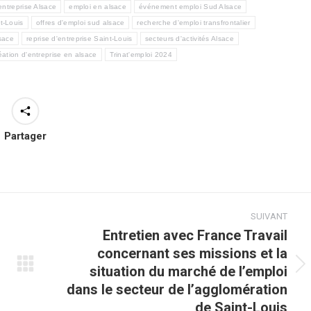
entreprise Alsace
emploi en alsace
événement emploi Sud Alsace
t-Louis
offres d'emploi sud alsace
recherche d'emploi transfrontalier
lsace
reprise d'entreprise Saint-Louis
secteurs d'activités Alsace
ation d'entreprise en alsace
Trinat'emploi 2024
Partager
SUIVANT
Entretien avec France Travail
concernant ses missions et la
situation du marché de l’emploi
Article
dans le secteur de l’agglomération
suivant
:
de Saint-Louis