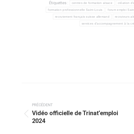
Étiquettes :
centres de formation alsace
création d'
formation professionnelle Saint-Louis
forum emploi Sain
recrutement français suisse allemand
recruteurs a
services d'accompagnement à la cré
Navigation
article
PRÉCÉDENT
Vidéo officielle de Trinat’emploi
Article
2024
précédent
: