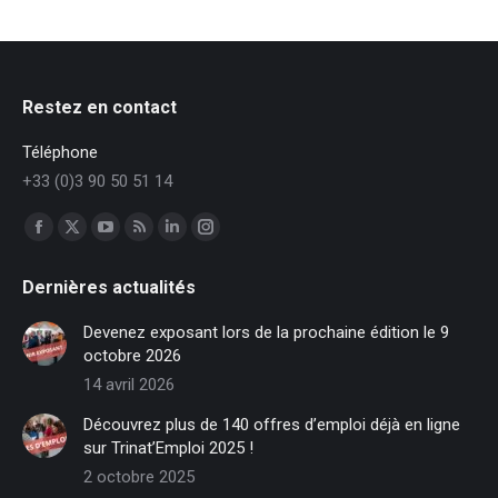
Restez en contact
Téléphone
+33 (0)3 90 50 51 14
Trouvez nous sur :
Facebook
X
YouTube
RSS
LinkedIn
Instagram
page
page
page
page
page
page
Dernières actualités
opens
opens
opens
opens
opens
opens
in
in
in
in
in
in
Devenez exposant lors de la prochaine édition le 9
new
new
new
new
new
new
octobre 2026
window
window
window
window
window
window
14 avril 2026
Découvrez plus de 140 offres d’emploi déjà en ligne
sur Trinat’Emploi 2025 !
2 octobre 2025