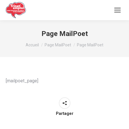
Page MailPoet
Vous êtes ici :
Accueil
Page MailPoet
Page MailPoet
[mailpoet_page]
Partager