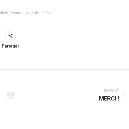
lités
,
Presse
4 octobre 2024
Partager
SUIVANT
MERCI !
Article
suivant
: