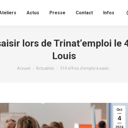
Ateliers
Actus
Presse
Contact
Infos
aisir lors de Trinat’emploi le
Louis
Vous êtes ici :
Accueil
Actualités
314 offres d’emploi à saisir…
Oct
4
2024