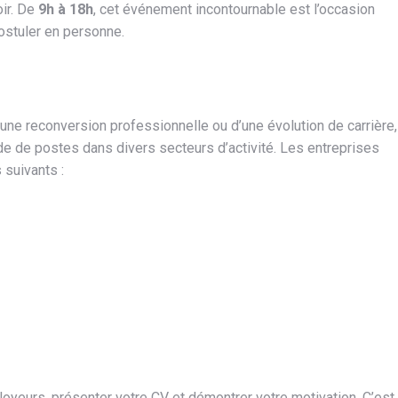
ir. De
9h à 18h
, cet événement incontournable est l’occasion
postuler en personne.
une reconversion professionnelle ou d’une évolution de carrière,
de de postes dans divers secteurs d’activité. Les entreprises
suivants :
oyeurs, présenter votre CV et démontrer votre motivation. C’est