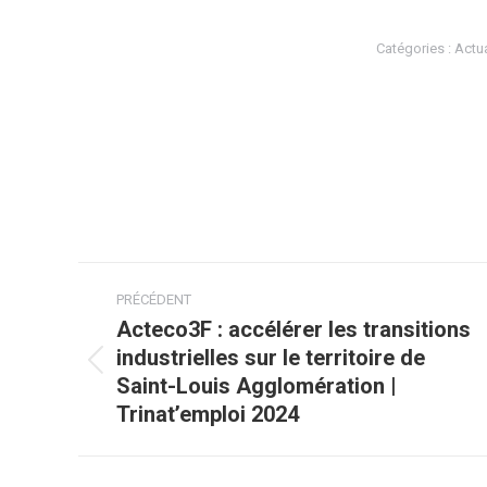
Catégories :
Actua
Navigation
PRÉCÉDENT
article
Acteco3F : accélérer les transitions
industrielles sur le territoire de
Article
Saint-Louis Agglomération |
précédent
Trinat’emploi 2024
: